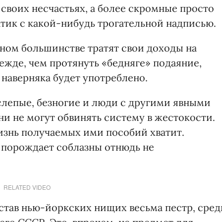
своих несчастьях, а более скромные просто
тик с какой-нибудь трогательной надписью.
дном большинстве тратят свои доходы на
ежде, чем протянуть «бедняге» подаяние,
 наверняка будет употреблено.
слепые, безногие и люди с другими явными
и не могут обвинять систему в жестокости.
изнь получаемых ими пособий хватит.
 порождает соблазны отнюдь не
RELATED VIDEO
остав нью-йоркских нищих весьма пестр, сред