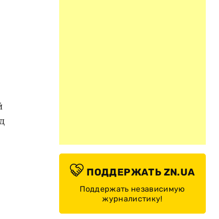
й
й
д
ПОДДЕРЖАТЬ ZN.UA
Поддержать независимую
журналистику!