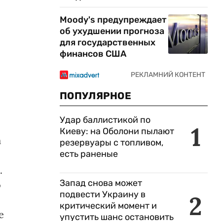
Moody's предупреждает
об ухудшении прогноза
для государственных
финансов США
ПОПУЛЯРНОЕ
Удар баллистикой по
1
Киеву: на Оболони пылают
а
резервуары с топливом,
есть раненые
.
Запад снова может
о
подвести Украину в
2
критический момент и
е
упустить шанс остановить