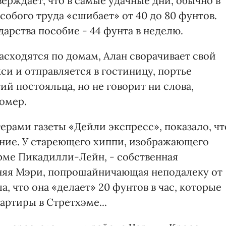
ерждает, что в самые удачные дни, обычно в
особого труда «сшибает» от 40 до 80 фунтов.
дарства пособие - 44 фунта в неделю.
расходятся по домам, Алан сворачивает свой
си и отправляется в гостиницу, портье
ий постояльца, но не говорит ни слова,
номер.
рами газеты «Дейли экспресс», показало, чт
ение. У стареющего хиппи, изображающего
рме Пикадилли-Лейн, - собственная
тняя Мэри, попрошайничающая неподалеку от
, что она «делает» 20 фунтов в час, которые
артиры в Стретхэме...