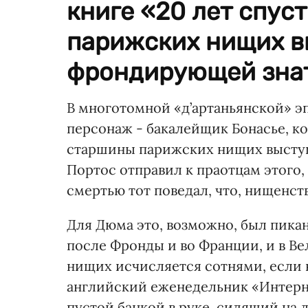
книге «20 лет спус
парижских нищих в
фрондирующей знат
В многотомной «д’артаньянской» э
персонаж - бакалейщик Бонасье, кот
старшины парижских нищих выступ
Портос отправил к праотцам этого,
смертью тот поведал, что, нищенст
Для Дюма это, возможно, был пикан
после Фронды и во Франции, и в В
нищих исчисляется сотнями, если 
английский еженедельник «Интерне
пустой банкой в руке, сидящий на 