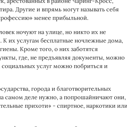
ек, арестованных в районе Чаринг-Кросс,
ира. Другие и впрямь могут называть себя
«профессию» менее прибыльной.
овек ночуют на улице, но никто их не
и. К их услугам бесплатные ночлежные дома,
гиены. Кроме того, о них заботятся
ункты, где, не предъявляя документы, можно
х социальных услуг можно побриться и
сударства, города и благотворительных
на самом деле нужно, а попрошайничают они,
ательные прихоти» - спиртное, наркотики ил