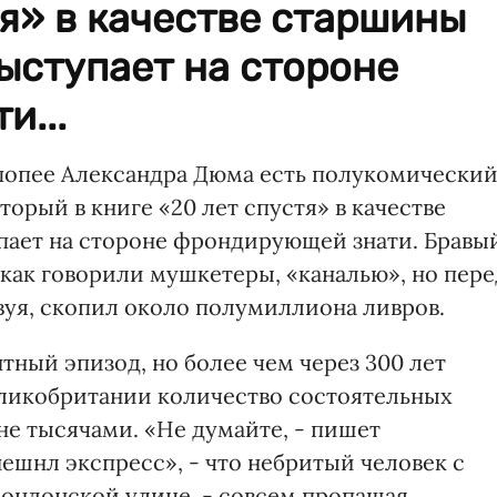
тя» в качестве старшины
ыступает на стороне
и...
попее Александра Дюма есть полукомически
орый в книге «20 лет спустя» в качестве
ает на стороне фрондирующей знати. Бравы
 как говорили мушкетеры, «каналью», но пере
вуя, скопил около полумиллиона ливров.
тный эпизод, но более чем через 300 лет
еликобритании количество состоятельных
не тысячами. «Не думайте, - пишет
шнл экспресс», - что небритый человек с
лондонской улице, - совсем пропащая