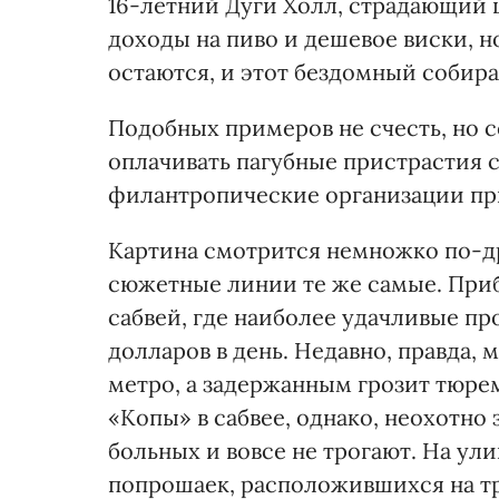
16-летний Дуги Холл, страдающий 
доходы на пиво и дешевое виски, но
остаются, и этот бездомный собира
Подобных примеров не счесть, но
оплачивать пагубные пристрастия с
филантропические организации при
Картина смотрится немножко по-д
сюжетные линии те же самые. При
сабвей, где наиболее удачливые п
долларов в день. Недавно, правда,
метро, а задержанным грозит тюрем
«Копы» в сабвее, однако, неохотно
больных и вовсе не трогают. На ул
попрошаек, расположившихся на тр