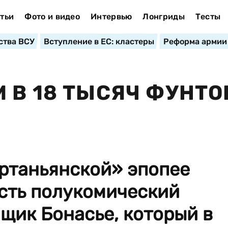
тьи
Фото и видео
Интервью
Лонгриды
Тесты
ства ВСУ
Вступление в ЕС: кластеры
Реформа армии
 В 18 ТЫСЯЧ ФУНТО
артаньянской» эпопее
сть полукомический
щик Бонасье, который в