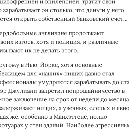
шизофренией и эпилепсией, тратит свои
 зарабатывает он столько, что деньги у него
ется открыть собственный банковский счет...
 сердобольные англичане продолжают
воих изгоев, хотя и полиция, и различные
зывают их не делать этого.
ругому в Нью-Йорке, хотя основные
бежищем для «наших» нищих давно стал
рофессионалы умудряются зарабатывать до ст
 мэр Джулиани запретил попрошайничество в
ное заключение на срок от недели до месяца
 задерживают нищих, а увечных, слепых и явн
ицах же, особенно в Манхэттене, полно
отуарах у стен зданий. Наиболее агрессивны