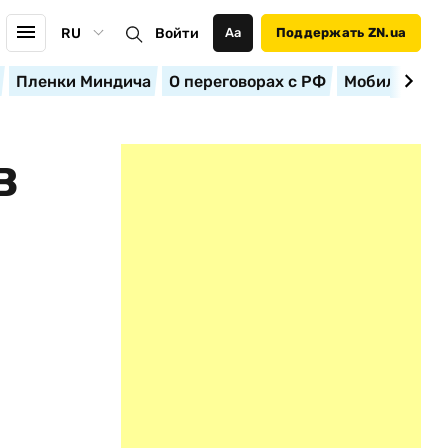
RU
Войти
Аа
Поддержать ZN.ua
Пленки Миндича
О переговорах с РФ
Мобилизация
В