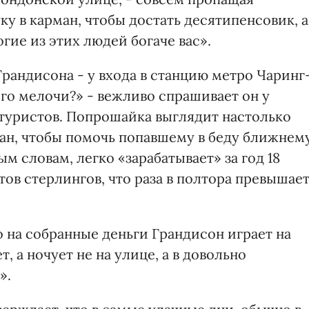
ку в карман, чтобы достать десятипенсовик, а
гие из этих людей богаче вас».
Грандисона - у входа в станцию метро Чаринг
ого мелочи?» - вежливо спрашивает он у
туристов. Попрошайка выглядит настолько
рман, чтобы помочь попавшему в беду ближнему
м словам, легко «зарабатывает» за год 18
ов стерлингов, что раза в полтора превышае
 на собранные деньги Грандисон играет на
, а ночует не на улице, а в довольно
».