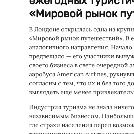
ежегодных туристи
«Мировой рынок пут
В Лондоне открылась одна из кру
«Мировой рынок путешествий». В 
аналогичного направления. Начало
предвещало — его участники выну
своего бизнеса в свете очередной
аэробуса American Airlines, рухну
согласны с тем, что их и без того 
выглядеть еще менее привлекатель
Индустрия туризма не знала ничего
независимым бизнесом. Наибольший
где страхи населения перед возм
террористическими актами практи