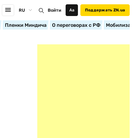
RU
Войти
Аа
Поддержать ZN.ua
Пленки Миндича
О переговорах с РФ
Мобилизация