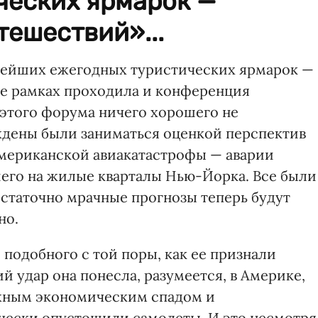
ческих ярмарок —
ешествий»...
пнейших ежегодных туристических ярмарок —
ее рамках проходила и конференция
 этого форума ничего хорошего не
ждены были заниматься оценкой перспектив
 американской авиакатастрофы — аварии
вшего на жилые кварталы Нью-Йорка. Все были
достаточно мрачные прогнозы теперь будут
но.
 подобного с той поры, как ее признали
 удар она понесла, разумеется, в Америке,
ожным экономическим спадом и
чески опустошили самолеты. И это несмотря