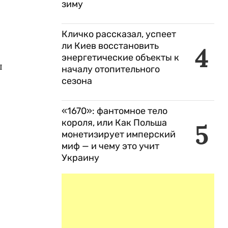
зиму
Кличко рассказал, успеет
ли Киев восстановить
4
энергетические объекты к
ы
началу отопительного
сезона
«1670»: фантомное тело
короля, или Как Польша
5
монетизирует имперский
миф — и чему это учит
Украину