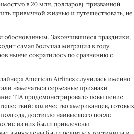
мостью в 20 млн. долларов), призванной
ить привычной жизнью и путешествовать, не
ыл обоснованным. Закончившиеся праздники,
одит самая большая миграция в году,
ров нынче сократилось по сравнению с
айнера American Airlines случилась именно
стали намечаться серьезные признаки
ание TIA продемонстрировало повышение
утешествий: количество американцев, готовы
 полгода, достигло наивысшего после
Многие из них были привлечены
рые вынуждены были решиться гостиницы и