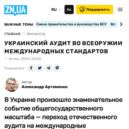
RU
Аа
Поддержать
Смена правительства и руководства ВСУ
Вступление
ВАЖНЫЕ ТЕМЫ
ГЛАВНАЯ
ФИНАНСЫ
УКРАИНСКИЙ АУДИТ ВО ВСЕОРУЖИИ
МЕЖДУНАРОДНЫХ СТАНДАРТОВ
16 мая, 2003, 00:00
Поделиться
Автор
Александр Артеменко
В Украине произошло знаменательное
событие общегосударственного
масштаба — переход отечественного
аудита на международные