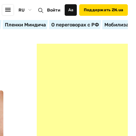
RU
Войти
Аа
Поддержать ZN.ua
Пленки Миндича
О переговорах с РФ
Мобилизация