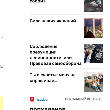
собой?
Сила наших желаний
ь
Соблюдение
презумпции
невиновности, или
Правовая самооборона
на
Ты о счастье меня не
спрашивай…
ПОПУЛЯРНОЕ