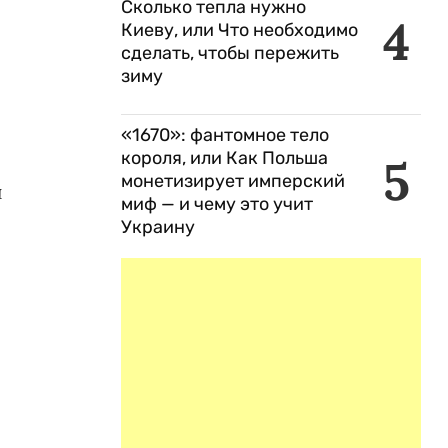
Сколько тепла нужно
4
Киеву, или Что необходимо
сделать, чтобы пережить
зиму
«1670»: фантомное тело
короля, или Как Польша
5
монетизирует имперский
и
миф — и чему это учит
Украину