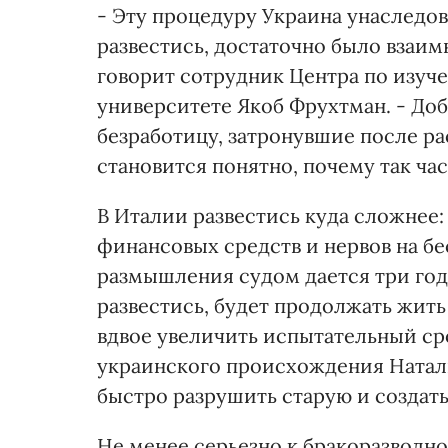
- Эту процедуру Украина унаследов
развестись, достаточно было взаимн
говорит сотрудник Центра по изу
университете Якоб Фрухтман. - Доб
безработицу, затронувшие после р
становится понятно, почему так ча
В Италии развестись куда сложнее:
финансовых средств и нервов на бе
размышления судом дается три года
развестись, будет продолжать жить 
вдвое увеличить испытательный ср
украинского происхождения Наталь
быстро разрушить старую и создат
Не менее серьезно к бракоразводн