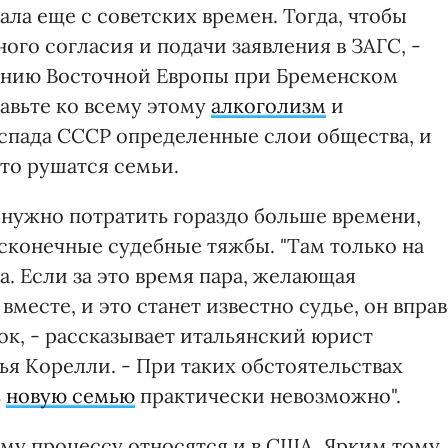
ала еще с советских времен. Тогда, чтобы
ого согласия и подачи заявления в ЗАГС, -
чению Восточной Европы при Бременском
авьте ко всему этому
алкоголизм
и
аспада СССР определенные слои общества, и
сто рушатся семьи.
 нужно потратить гораздо больше времени,
сконечные судебные тяжбы. "Там только на
. Если за это время пара, желающая
вместе, и это станет известно судье, он вправ
ок, - рассказывает итальянский юрист
я Корелли. - При таких обстоятельствах
ь
новую семью
практически невозможно".
ому процессу относятся и в США. Ярким тому