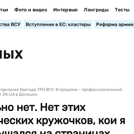
тьи
Фото и видео
Интервью
Лонгриды
Тесты
ства ВСУ
Вступление в ЕС: кластеры
Реформа армии
НЫХ
отдельная бригада ТРО ВСУ. В прошлом – профессиональный
 ZN.UA в Донецке.
но нет. Нет этих
еских кружочков, кои я
ушался на страницах