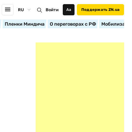
RU
Войти
Аа
Поддержать ZN.ua
Пленки Миндича
О переговорах с РФ
Мобилизация