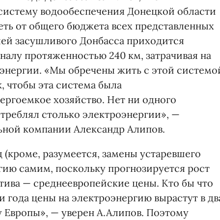
систему водообеспечения Донецкой области
треть от общего бюджета всех представленных
лей засушливого Донбасса приходится
аналу протяженностью 240 км, затрачивая на
оэнергии. «Мы обречены жить с этой системо
к, чтобы эта система была
ергоемкое хозяйство. Нет ни одного
отреблял столько электроэнергии», —
ьной компании Александр Алипов.
 (кроме, разумеется, замены устаревшего
гию самим, поскольку прогнозируется рост
тива — среднеевропейские цены. Кто бы что
ри года цены на электроэнергию вырастут в дв
у Европы», — уверен А.Алипов. Поэтому