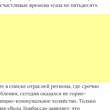
частливые времена «газа по пятьдесят».
те в списке отраслей региона, где срочно
ления, сегодня оказался не горно-
лищно-коммунальное хозяйство. Только
я «Вода Донбасса» заявляет, что