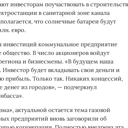
ют инвесторам поучаствовать в строительст
ктростанции в санитарной зоне канала
олагается, что солнечные батареи будут
лн. евро.
ия инвестиций коммунальное предприятие
е общество. В число акционеров войдут
региона и бизнесмены. «В будущем наша
 Инвестор будет вкладывать свои деньги и
ю прибыль. Только так. Никаких концессий,
е денег из городов», — подчеркнул
нбасса».
ма», актуальной остается тема газовой
ных предприятий вновь заговорили об
ощью когенерации. Полностью внедрена эта