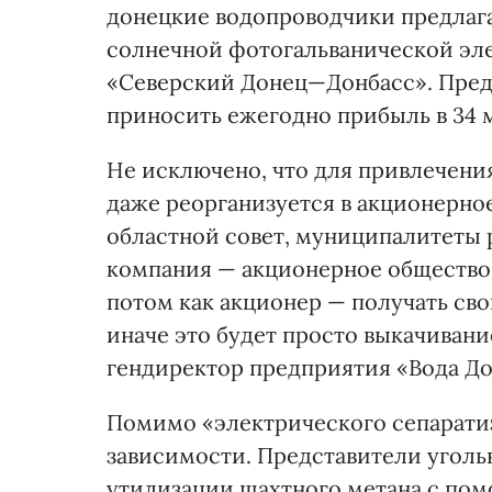
донецкие водопроводчики предлага
солнечной фотогальванической эле
«Северский Донец—Донбасс». Предп
приносить ежегодно прибыль в 34 м
Не исключено, что для привлечен
даже реорганизуется в акционерно
областной совет, муниципалитеты 
компания — акционерное общество.
потом как акционер — получать сво
иначе это будет просто выкачивани
гендиректор предприятия «Вода До
Помимо «электрического сепаратиз
зависимости. Представители уголь
утилизации шахтного метана с пом