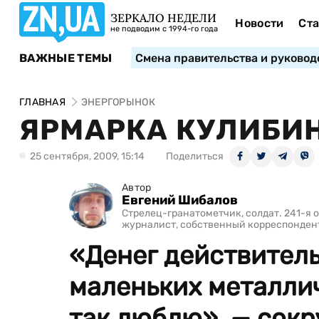
ЗЕРКАЛО НЕДЕЛИ
Новости
Ста
не подводим с 1994-го года
ВАЖНЫЕ ТЕМЫ
Смена правительства и руковод
ГЛАВНАЯ
ЭНЕРГОРЫНОК
ЯРМАРКА КУЛИБИ
25 сентября, 2009, 15:14
Поделиться
Автор
Евгений Шибалов
Стрелец-гранатометчик, солдат. 241-я 
журналист, собственный корреспондент
«Денег действитель
маленьких металлич
так люблю», — сокр