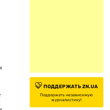
я
ПОДДЕРЖАТЬ ZN.UA
е
Поддержать независимую
журналистику!
я