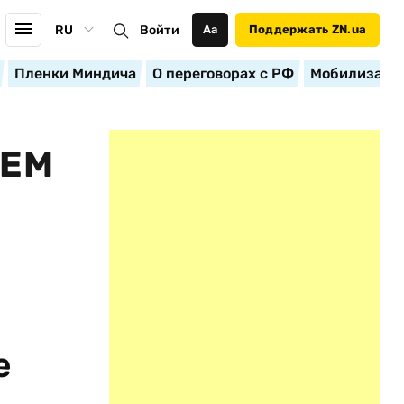
RU
Войти
Аа
Поддержать ZN.ua
Пленки Миндича
О переговорах с РФ
Мобилизация
ЧЕМ
е