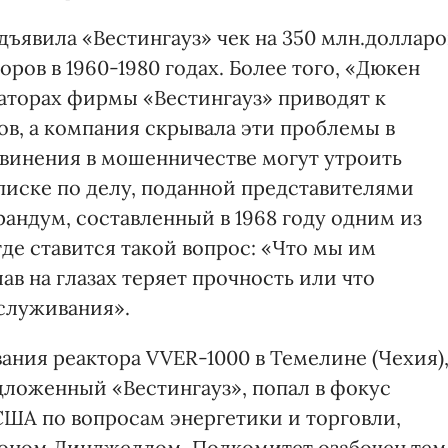
ъявила «Вестингауз» чек на 350 млн.долларо
ров в 1960-1980 годах. Более того, «Дюкен
раторах фирмы «Вестингауз» приводят к
в, а компания скрывала эти проблемы в
бвинения в мошенничестве могут утроить
аписке по делу, поданной представителями
андум, составленный в 1968 году одним из
де ставится такой вопрос: «Что мы им
ав на глазах теряет прочность или что
служивания».
ания реактора VVER-1000 в Темелине (Чехия)
дложенный «Вестингауз», попал в фокус
ША по вопросам энергетики и торговли,
оном Динджеллом. Подкомитет озабочен тем