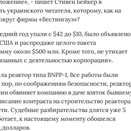
ложение», - пишет Стивен Бейкер в
ть украинского читателя, которому, как на
округ фирмы «Вестингауз»?
дний год упали с $42 до $10, было объявлено
 США и распродаже целого пакета
му около $500 млн. Кроме того, не утихает
язанных с деятельностью корпорации».
а реактор типа BNPP-1, Все работы были
 пор, по соображениям безопасности, реакто
пин обвиняет компанию в даче взяток бывшем
исание контракта на строительство реактора
ти. Судебные разбирательства длятся уже 5
работает, к настоящему моменту обошелся
.долларов.