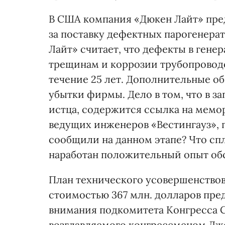
В США компания «Дюкен Лайт» пред
за поставку дефектных парогенерато
Лайт» считает, что дефекты в гене
трещинам и коррозии трубопроводо
течение 25 лет. Дополнительные о
убытки фирмы. Дело в том, что в з
истца, содержится ссылка на мемор
ведущих инженеров «Вестингауз», г
сообщили на данном этапе? Что спл
наработан положительный опыт об
План технического усовершенствов
стоимостью 367 млн. долларов пре
внимания подкомитета Конгресса С
возглавляемого конгрессменом Дж