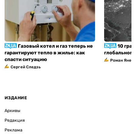
Газовый котел и газ теперь не
10 град
гарантируют тепло в жилье: как
глобального
спасти ситуацию
Роман Янен
Сергей Следзь
ИЗДАНИЕ
Архивы
Редакция
Реклама