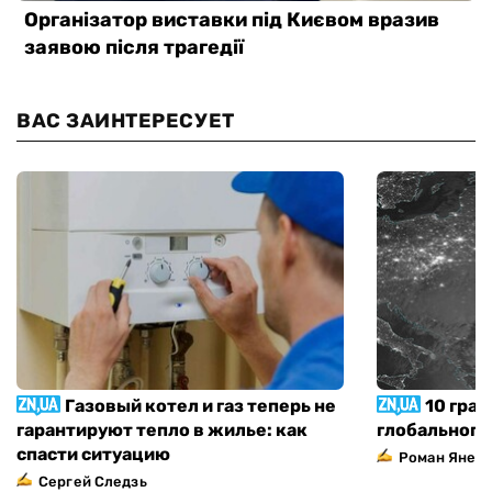
ВАС ЗАИНТЕРЕСУЕТ
Газовый котел и газ теперь не
10 град
гарантируют тепло в жилье: как
глобального
спасти ситуацию
Роман Янен
Сергей Следзь