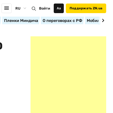
RU
Войти
Аа
Поддержать ZN.ua
Пленки Миндича
О переговорах с РФ
Мобилизация
О