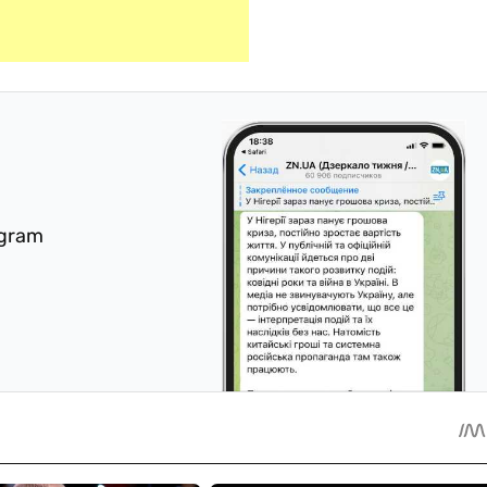
egram