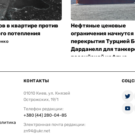
ов в квартире против
Нефтяные ценовые
го потепления
ограничения начнутся
перекрытия Турцией Б
енко
Дарданелл для танкер
российской нефтью
Олег Гетман
КОНТАКТЫ
СОЦС
01010 Киев, ул. Князей
Острожских, 19/1
Телефон редакции:
+380 (44) 280-04-85
олитика
Электронная почта редакции:
zn94@ukr.net