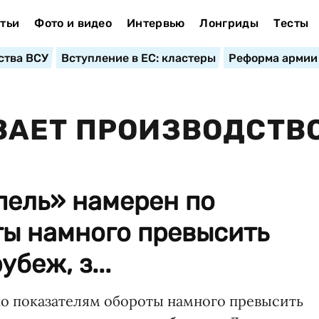
тьи
Фото и видео
Интервью
Лонгриды
Тесты
ства ВСУ
Вступление в ЕС: кластеры
Реформа армии
ВАЕТ ПРОИЗВОДСТВ
пель» намерен по
ты намного превысить
беж, з...
о показателям обороты намного превысить