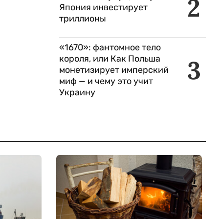
2
Япония инвестирует
триллионы
«1670»: фантомное тело
короля, или Как Польша
3
монетизирует имперский
миф — и чему это учит
Украину