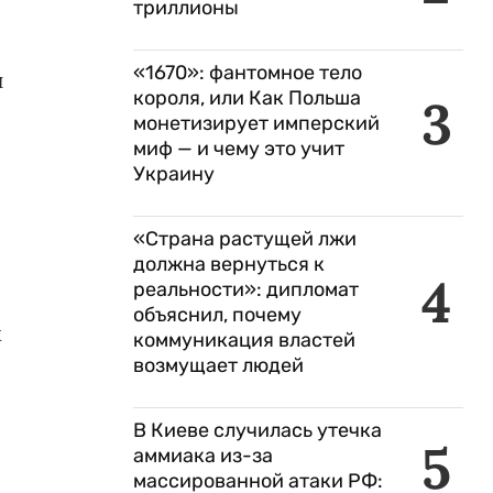
триллионы
«1670»: фантомное тело
н
короля, или Как Польша
3
монетизирует имперский
миф — и чему это учит
Украину
«Страна растущей лжи
должна вернуться к
4
реальности»: дипломат
объяснил, почему
х
коммуникация властей
возмущает людей
В Киеве случилась утечка
5
аммиака из-за
массированной атаки РФ: