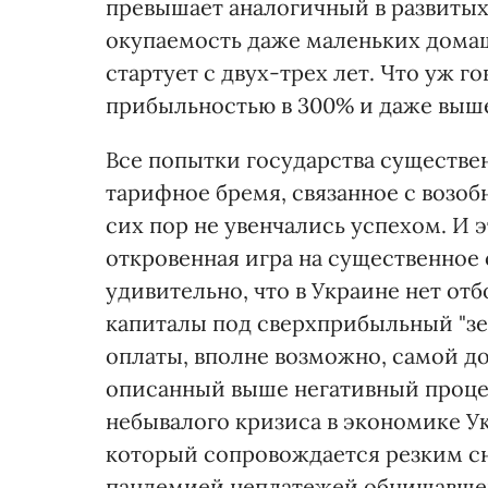
превышает аналогичный в развитых 
окупаемость даже маленьких домаш
стартует с двух-трех лет. Что уж 
прибыльностью в 300% и даже выш
Все попытки государства существен
тарифное бремя, связанное с возо
сих пор не увенчались успехом. И э
откровенная игра на существенное
удивительно, что в Украине нет от
капиталы под сверхприбыльный "зе
оплаты, вполне возможно, самой до
описанный выше негативный процесс
небывалого кризиса в экономике У
который сопровождается резким с
пандемией неплатежей обнищавше