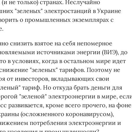
(и не только) странах. Неслучайно
них "зеленых" электростанций в Украине
говорить о промышленных экземплярах с
е.
но снизить взятое на себя непомерное
бновляемыми источниками энергии (ВИЭ), до
то в условиях, когда в остальном мире идет
 снижение "зеленых" тарифов. Поэтому не
боя от инвесторов, вкладывающих свои
леный" тариф. Но откуда брать деньги для
рогой "зеленой" электроэнергии в мире, есл
 развивается, кроме всего прочего, на фоне
краины (осложненного коронавирусом),
нижением потребления электроэнергии и
го населения и промышленности?