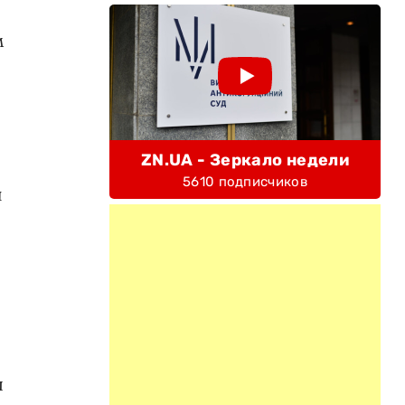
м
ZN.UA - Зеркало недели
5610 подписчиков
и
ы