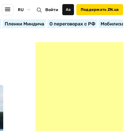
RU
Войти
Аа
Поддержать ZN.ua
Пленки Миндича
О переговорах с РФ
Мобилизация