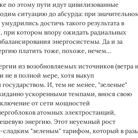
же по этому пути идут цивилизованные
водим ситуацию до абсурда: при значительно
мудрились достичь такого результата в
, при котором впору ожидать радиальных
збалансирования энергосистемы. Да и за
ргию платить тоже, похоже, нечем…
ергии из возобновляемых источников (ветра 
и не в полной мере, хотя выкуп
 государством. И, тем не менее, "зеленые"
иданно ускоренными темпами, внося свою
тключение от сети мощностей
ергоблоков атомных электростанций,
дешевую энергию. Этот неуемный рост
-сладким "зеленым" тарифом, который в раз