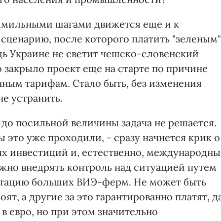
мимильными шагами движется еще и к
 сценарию, после которого платить "зеленым"
дь Украине не светит чешско-словенский
 закрыло проект еще на старте по причине
ным тарифам. Стало быть, без изменения
е устранить.
до посильной величины задача не решается.
ы это уже проходили, - сразу начнется крик о
ых инвестиций и, естественно, международны
ужно внедрять контроль над ситуацией путем
атацию больших ВИЭ-ферм. Не может быть
оят, а другие за это гарантированно платят, д
в евро, но при этом значительно