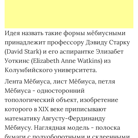
Идея назвать такие формы мёбиусными
принадлежит профессору Дэвиду Старку
(David Stark) и его аспирантке Элизабет
Уоткинс (Elizabeth Anne Watkins) из
Колумбийского университета.
Лента Мёбиуса, лист Мёбиуса, петля
Мёбиуса - односторонний
топологический объект, изобретение
которого в ХІХ веке приписывают
математику Августу-Фердинанду
Мёбиусу. Наглядная модель - полоска
бумаги с полуоборотными и склеенными