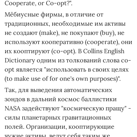
Cooperate, or Co-opt?".
Мёбиусные фирмы, в отличие от
традиционных, необходимые им активы
не создают (make), не покупают (buy), не
используют кооперативно (cooperate), они
их кооптируют (co-opt). В Сollins English
Dictionary одним из толкований слова co-
opt является "использовать в своих целях
(to make use of for one's own purposes)".
Так, для выведения автоматических
зондов в дальний космос баллистики
NASA задействуют "космическую пращу" -
силы планетарных гравитационных
полей. Организации, кооптирующие
чужие активы, ведут себя таким же