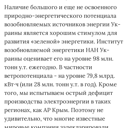
Наличие большого и еще не освоенного
природно-энергетического потенциала
возобновляе­мых источников энергии Ук­
раины является хорошим стимулом для
развития «зеленой» энергетики. Инс­ти­тут
возобновляемой энергетики НАН Ук­
раины оценивает его на уровне 98 млн.
тонн у.т. ежегодно. В частности
ветропотенциала - на уровне 79,8 млрд.
кВт∙ч (или 28 млн. тонн у.т. в год). Кроме
того, мы испытываем острый дефицит
производ­ства электро­энергии в таких
регионах, как АР Крым. Поэтому не
удивительно, что многие известные
мировые компании задекларировали