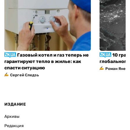
Газовый котел и газ теперь не
10 град
гарантируют тепло в жилье: как
глобального
спасти ситуацию
Роман Янен
Сергей Следзь
ИЗДАНИЕ
Архивы
Редакция