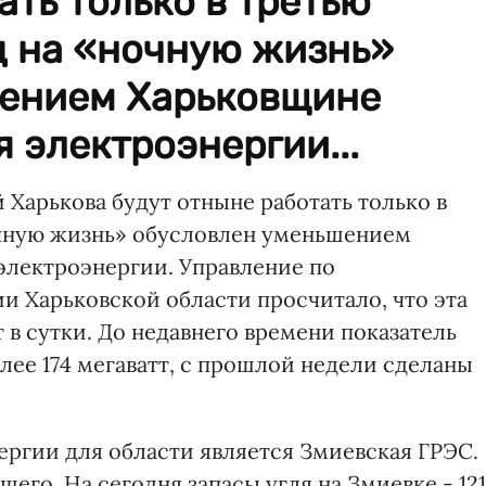
ать только в третью
д на «ночную жизнь»
ением Харьковщине
 электроэнергии...
Харькова будут отныне работать только в
очную жизнь» обусловлен уменьшением
электроэнергии. Управление по
 Харьковской области просчитало, что эта
 в сутки. До недавнего времени показатель
лее 174 мегаватт, с прошлой недели сделаны
ргии для области является Змиевская ГРЭС.
его. На сегодня запасы угля на Змиевке - 121