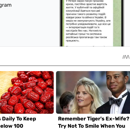
egram