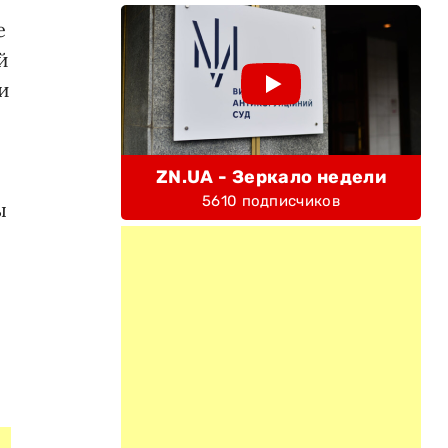
е
й
и
ZN.UA - Зеркало недели
5610 подписчиков
ы