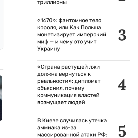
триллионы
«1670»: фантомное тело
короля, или Как Польша
3
монетизирует имперский
миф — и чему это учит
Украину
«Страна растущей лжи
должна вернуться к
4
реальности»: дипломат
объяснил, почему
коммуникация властей
возмущает людей
В Киеве случилась утечка
5
аммиака из-за
массированной атаки РФ: