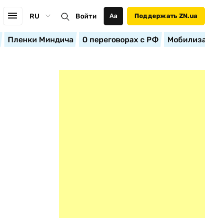
RU
Войти
Аа
Поддержать ZN.ua
Пленки Миндича
О переговорах с РФ
Мобилизация