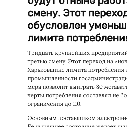
будут отныне работ
смену. Этот перехо
обусловлен уменьш
лимита потребления
Тридцать крупнейших предприятий 
третью смену. Этот переход на «н
Харьковщине лимита потребления 
промышленности госадминистрации
мера позволит выиграть 80 мегаватт
черты потребления составлял не бо
ограничения до 110.
Основным поставщиком электроэне
Ее нынешнее состояние желает лучш