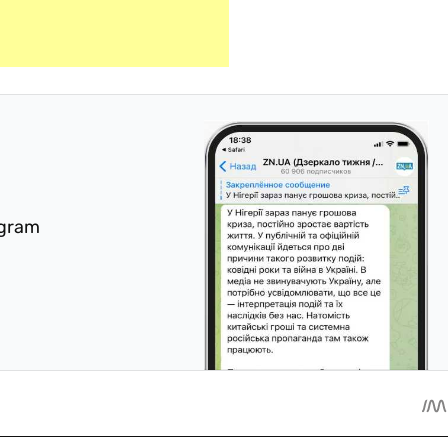
egram