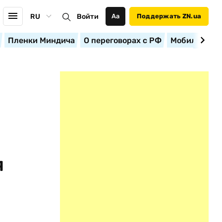
RU
Войти
Аа
Поддержать ZN.ua
Пленки Миндича
О переговорах с РФ
Мобилизация
я