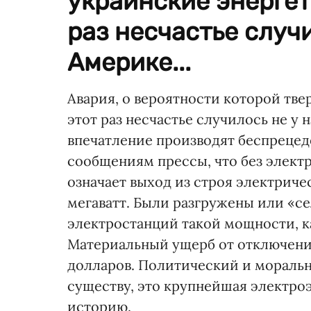
украинские энергет
раз несчастье случи
Америке...
Авария, о вероятности которой тве
этот раз несчастье случилось не у 
впечатление производят беспреце
сообщениям прессы, что без электри
означает выход из строя электрич
мегаватт. Были разгружены или «сел
электростанций такой мощности, к
Материальный ущерб от отключени
долларов. Политический и моральн
существу, это крупнейшая электро
историю.