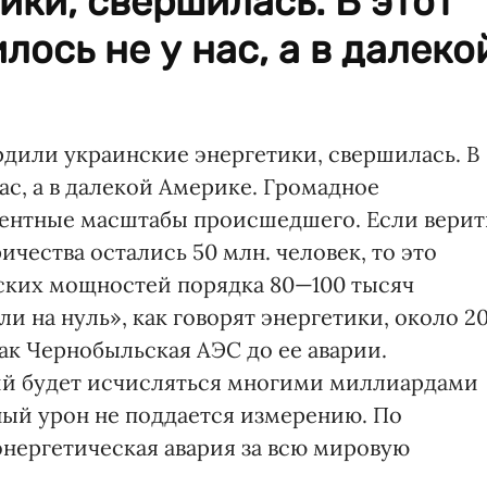
ики, свершилась. В этот
лось не у нас, а в далеко
рдили украинские энергетики, свершилась. В
нас, а в далекой Америке. Громадное
дентные масштабы происшедшего. Если верит
чества остались 50 млн. человек, то это
еских мощностей порядка 80—100 тысяч
и на нуль», как говорят энергетики, около 2
ак Чернобыльская АЭС до ее аварии.
й будет исчисляться многими миллиардами
ый урон не поддается измерению. По
энергетическая авария за всю мировую