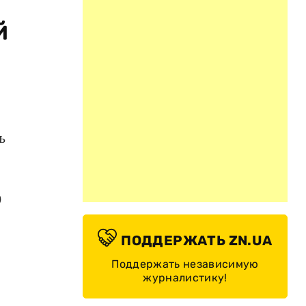
й
ь
0
ПОДДЕРЖАТЬ ZN.UA
Поддержать независимую
журналистику!