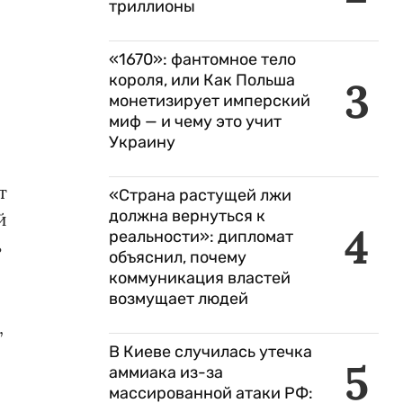
триллионы
«1670»: фантомное тело
короля, или Как Польша
3
монетизирует имперский
миф — и чему это учит
Украину
т
«Страна растущей лжи
должна вернуться к
й
4
реальности»: дипломат
ь
объяснил, почему
коммуникация властей
возмущает людей
,
В Киеве случилась утечка
5
аммиака из-за
массированной атаки РФ: