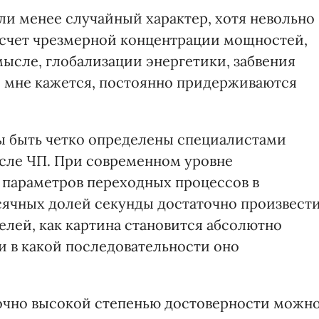
или менее случайный характер, хотя невольно
счет чрезмерной концентрации мощностей,
мысле, глобализации энергетики, забвения
, мне кажется, постоянно придерживаются
ы быть четко определены специалистами
осле ЧП. При современном уровне
 параметров переходных процессов в
сячных долей секунды достаточно произвест
лей, как картина становится абсолютно
 и в какой последовательности оно
точно высокой степенью достоверности можн