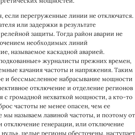
ергетических мощностей.
я, если перегруженные линии не отключатся.
теля или задержки в результате
 релейной защиты. Тогда район аварии не
лючением необходимых линий
ие, называемое каскадной аварией.
«подкованные» журналисты прежних времен,
емные качания частоты и напряжения. Таким
ое и бессмысленное набрасывание мощности
елективное отключение и отделение регионов
ся с громадной нехваткой мощности, а кто-то
рос частоты не менее опасен, чем ее
е мы называем лавиной частоты, и поэтому от
и отключение генерации, или отключение
 нуль», целые регионы обесточены, наступае