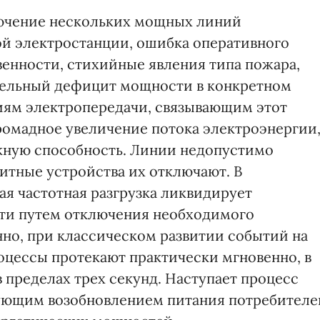
лючение нескольких мощных линий
ой электростанции, ошибка оперативного
венности, стихийные явления типа пожара,
чительный дефицит мощности в конкретном
иям электропередачи, связывающим этот
ромадное увеличение потока электроэнергии
кную способность. Линии недопустимо
итные устройства их отключают. В
я частотная разгрузка ликвидирует
ти путем отключения необходимого
нно, при классическом развитии событий на
оцессы протекают практически мгновенно, в
в пределах трех секунд. Наступает процесс
ующим возобновлением питания потребителе