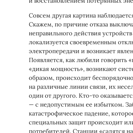
и восстановлением потерянных эн
Совсем другая картина наблюдаетс
Скажем, по причине отказа выключа
неправильного действия устройств
локализуется своевременным отк
электропередачи и возникает явлен
Появляется, как любили говорить 
«дикая мощность», возникают сист
образом, происходит беспорядочн
на различные линии связи, их нес
один от другого. Кто-то оказывает
— с недопустимым ее избытком. Заб
катастрофическое падение, которо
специальных защит происходит ил
потребителей. Станции «садятся на