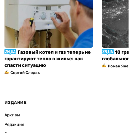
Газовый котел и газ теперь не
10 град
гарантируют тепло в жилье: как
глобального
спасти ситуацию
Роман Янен
Сергей Следзь
ИЗДАНИЕ
Архивы
Редакция