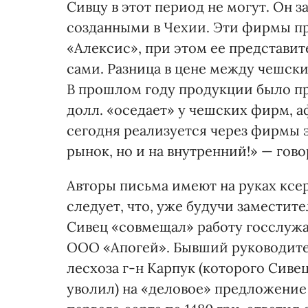
Сивцу в этот период не могут. Он з
созданными в Чехии. Эти фирмы п
«Алексис», при этом ее представи
сами. Разница в цене между чешск
В прошлом году продукции было прод
долл. «оседает» у чешских фирм, 
сегодня реализуется через фирмы э
рынок, но и на внутренний!» — гов
Авторы письма имеют на руках ксе
следует, что, уже будучи заместит
Сивец «совмещал» работу гос­служ
ООО «Апогей». Бывший руководител
лесхоза г-н Карпук (которого Сивец,
уволил) на «деловое» предложение