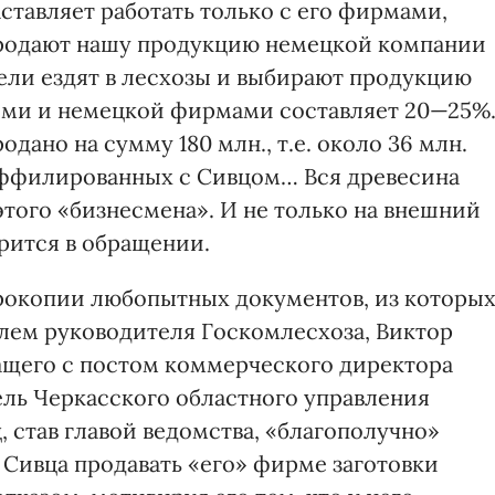
аставляет работать только с его фирмами,
родают нашу продукцию немецкой компании
тели ездят в лесхозы и выбирают продукцию
ими и немецкой фирмами составляет 20—25%
ано на сумму 180 млн., т.е. около 36 млн.
аффилированных с Сивцом… Вся древесина
того «бизнесмена». И не только на внешний
орится в обращении.
рокопии любопытных докумен­тов, из которы
елем руководителя Госкомлесхоза, Виктор
ащего с постом коммерческого директора
ь Черкас­ского областного управления
 став главой ведомства, «благо­получ­но»
 Сивца продавать «его» фирме заготовки