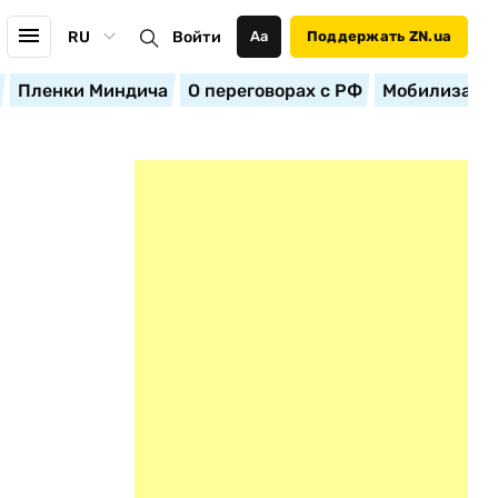
RU
Войти
Аа
Поддержать ZN.ua
Пленки Миндича
О переговорах с РФ
Мобилизация