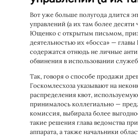
Вот уже больше полугода длится э
управлений (а их там более десяти
Ющенко с открытым письмом, приз
деятельностью их «босса» — главы 
содержатся отнюдь не личные анти
обвинения в использовании служе
Так, говоря о способе продажи др
Госкомлесхоза указывают на неконк
распределения квот, используемую
принималось коллегиально — пред
комиссия, выбирала более выгодное
такие решения глава ведомства пр
аппарата, а также начальники обла