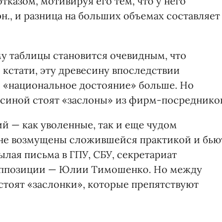
отказом, мотивируя его тем, что у него
рн., и разница на больших объемах составляет
у таблицы становится очевидным, что
 кстати, эту древесину впоследствии
е «национальное достояние» больше. Но
синой стоят «заслоны» из фирм-посреднико
й — как уволенные, так и еще чудом
не возмущены сложившейся практикой и бью
ссылая письма в ГПУ, СБУ, секретариат
) оппозиции — Юлии Тимошенко. Но между
тоят «заслонки», которые препятствуют