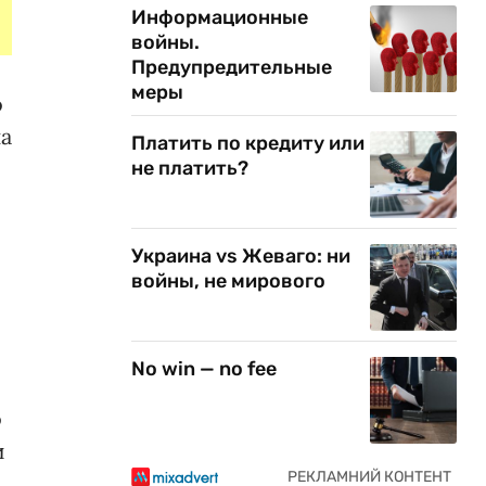
Информационные
войны.
Предупредительные
меры
о
на
Платить по кредиту или
не платить?
Украина vs Жеваго: ни
войны, не мирового
No win — no fee
о
и