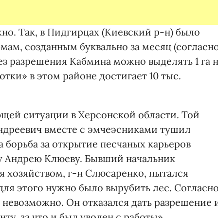
но. Так, в Пидгирцах (Киевский р-н) было
мам, созданным буквально за месяц (согласн
ез разрешения Кабмина можно выделять 1 га 
отки» в этом районе достигает 10 тыс.
щей ситуации в Херсон­ской области. Той
Андреевич вместе с эмчеэсниками тушил
 борьба за открытие песчаных карьеров
 Андрею Клюеву. Бывший начальник
я хозяйством, г-н Слюсаренко, пытался
 для этого нужно было вырубить лес. Согласн
ь невозможно. Он отказался дать разрешение 
у, за что и был уволен с работы».