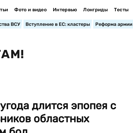
тьи
Фото и видео
Интервью
Лонгриды
Тесты
ства ВСУ
Вступление в ЕС: кластеры
Реформа армии
ТАМ!
угода длится эпопея с
ников областных
 бол...