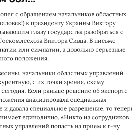
попея с обращением начальников областных
 человек!) к президенту Украины Виктору
ывающим главу государства разобраться с
Госкомлесхоза Виктора Сивца. В письме
патии или симпатии, а довольно серьезные
бного положения.
евесины, начальники областных управлений
урентную, с их точки зрения, схему
 сегодня. Если раньше решение об экспорте
ложения анализировала специальная
 и давала специальное разрешение, то тепер
инимает единолично. «Никто из сотрудников
стных управлений попасть на прием к г-ну