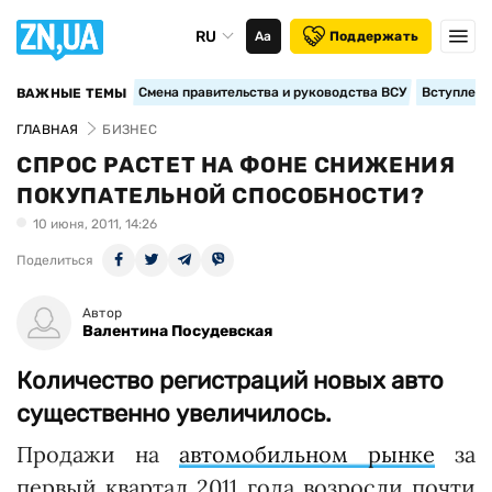
RU
Аа
Поддержать
Смена правительства и руководства ВСУ
Вступление
ВАЖНЫЕ ТЕМЫ
ГЛАВНАЯ
БИЗНЕС
СПРОС РАСТЕТ НА ФОНЕ СНИЖЕНИЯ
ПОКУПАТЕЛЬНОЙ СПОСОБНОСТИ?
10 июня, 2011, 14:26
Поделиться
Автор
Валентина Посудевская
Количество регистраций новых авто
существенно увеличилось.
Продажи на
автомобильном рынке
за
первый квартал 2011 года возросли почти