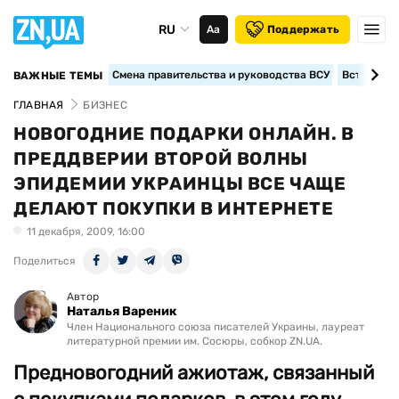
RU
Аа
Поддержать
Смена правительства и руководства ВСУ
Вступление
ВАЖНЫЕ ТЕМЫ
ГЛАВНАЯ
БИЗНЕС
НОВОГОДНИЕ ПОДАРКИ ОНЛАЙН. В
ПРЕДДВЕРИИ ВТОРОЙ ВОЛНЫ
ЭПИДЕМИИ УКРАИНЦЫ ВСЕ ЧАЩЕ
ДЕЛАЮТ ПОКУПКИ В ИНТЕРНЕТЕ
11 декабря, 2009, 16:00
Поделиться
Автор
Наталья Вареник
Член Национального союза писателей Украины, лауреат
литературной премии им. Сосюры, собкор ZN.UA.
Предновогодний ажиотаж, связанный