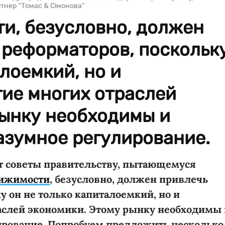
ртнер “Томас & Сімонова”
и, безусловно, должен
 реформаторов, поскольк
алоемкий, но и
ие многих отраслей
рынку необходимы и
азумное регулирование.
т советы правительству, пытающемуся
ижимости
, безусловно, должен привлечь
 он не только капиталоемкий, но и
аслей экономики. Этому рынку необходимы 
ирование. Попробуем предложить несколько