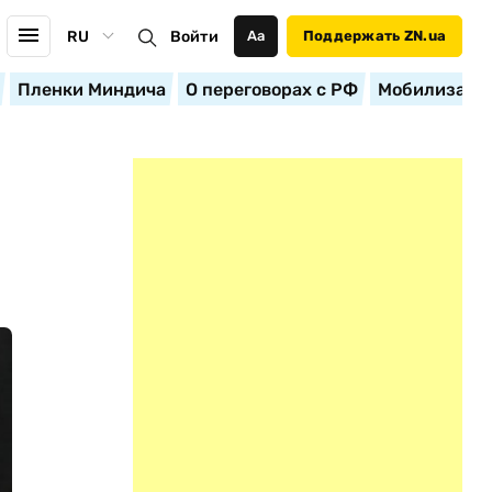
RU
Войти
Аа
Поддержать ZN.ua
Пленки Миндича
О переговорах с РФ
Мобилизация