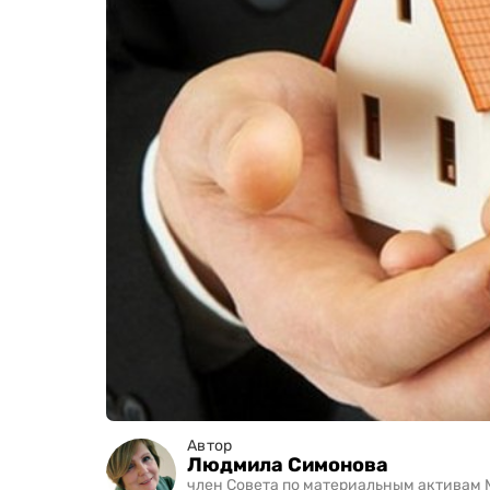
Автор
Людмила Симонова
член Совета по материальным активам 