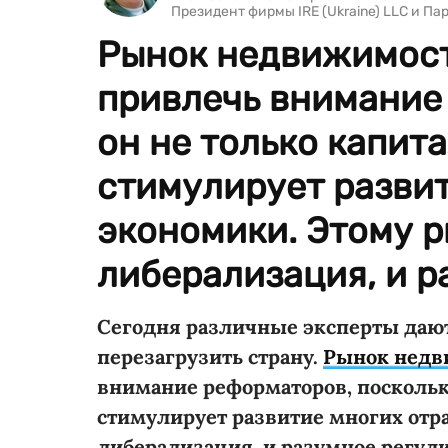
Президент фирмы IRE (Ukraine) LLC и Па
Рынок недвижимост
привлечь внимание
он не только капит
стимулирует развит
экономики. Этому 
либерализация, и р
Сегодня различные эксперты даю
перезагрузить страну.
Рынок недв
внимание реформаторов, поскольку
стимулирует развитие многих отр
либерализация, и разумное регул