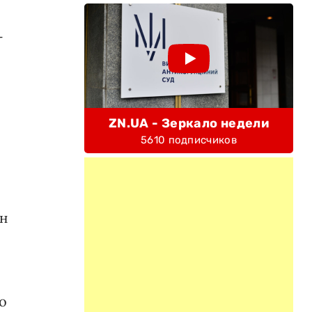
-
ZN.UA - Зеркало недели
5610 подписчиков
он
о