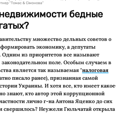
ртнер “Томас & Сімонова”
 недвижимости бедные
огатых?
авительству множество дельных советов о
реформировать экономику, а депутаты
. Одним из приоритетов все называют
 законодательном поле. Особым случаем в
ства является так называемая "
налоговая
ратно писало ранее), признанная самой
тории Украины. И хотя все, кто имеет какое
но знают, кто автор этой коррупционной
астности лично г-на Антона Яценко до сих
ли свершилось? Неужели Гюльчатай открыла