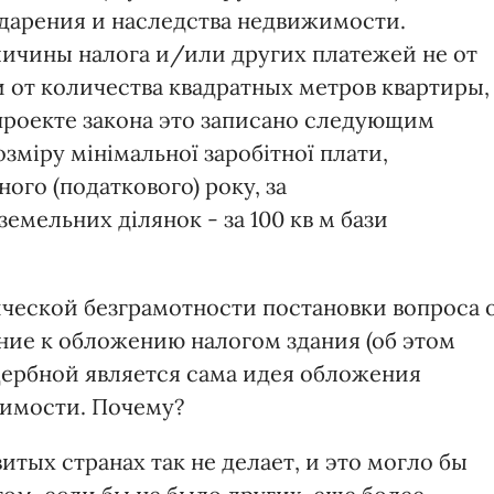
дарения и наследства недвижимости.
личины налога и/или других платежей не от
и от количества квадратных метров квартиры,
 проекте закона это записано следующим
озміру мінімальної заробітної плати,
ного (податкового) року, за
 земельних ділянок - за 100 кв м бази
ической безграмотности постановки вопроса 
ие к обложению налогом здания (об этом
ущербной является сама идея обложения
оимости. Почему?
витых странах так не делает, и это могло бы