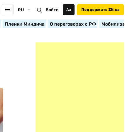
RU
Войти
Аа
Поддержать ZN.ua
Пленки Миндича
О переговорах с РФ
Мобилизация