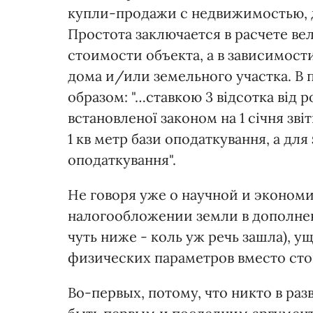
купли-продажи с недвижимостью, 
Простота заключается в расчете ве
стоимости объекта, а в зависимост
дома и/или земельного участка. В
образом: "…ставкою 3 відсотка від р
встановленої законом на 1 січня звіт
1 кв метр бази оподаткування, а для
оподаткування".
Не говоря уже о научной и эконом
налогообложении земли в дополнен
чуть ниже - коль уж речь зашла), 
физических параметров вместо ст
Во-первых, потому, что никто в раз