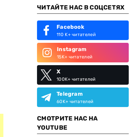
ЧИТАЙТЕ НАС В СОЦСЕТЯХ
Facebook
110 K+ читателей
Instagram
15K+ читателей
X
100K+ читателей
Telegram
60K+ читателей
СМОТРИТЕ НАС НА
YOUTUBE