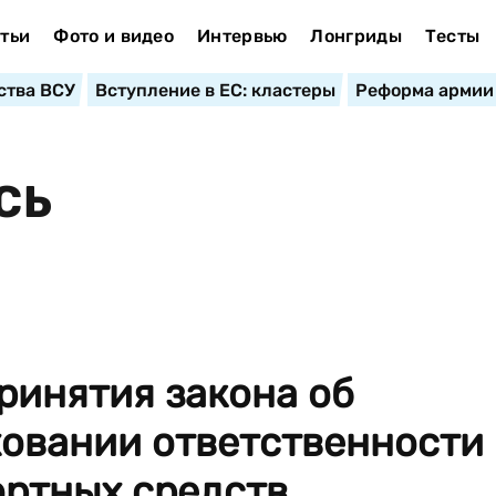
тьи
Фото и видео
Интервью
Лонгриды
Тесты
ства ВСУ
Вступление в ЕС: кластеры
Реформа армии
СЬ
ринятия закона об
ховании ответственности
ортных средств