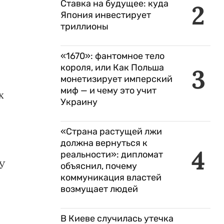
Ставка на будущее: куда
2
Япония инвестирует
триллионы
«1670»: фантомное тело
короля, или Как Польша
3
монетизирует имперский
миф — и чему это учит
х
Украину
«Страна растущей лжи
должна вернуться к
4
реальности»: дипломат
У
объяснил, почему
коммуникация властей
возмущает людей
В Киеве случилась утечка