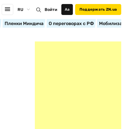
RU
Войти
Аа
Поддержать ZN.ua
Пленки Миндича
О переговорах с РФ
Мобилизация