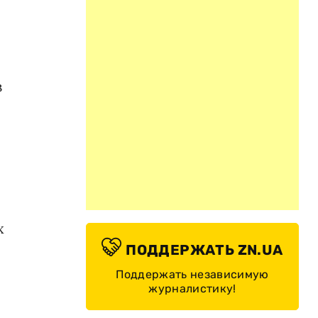
з
х
ПОДДЕРЖАТЬ ZN.UA
Поддержать независимую
журналистику!