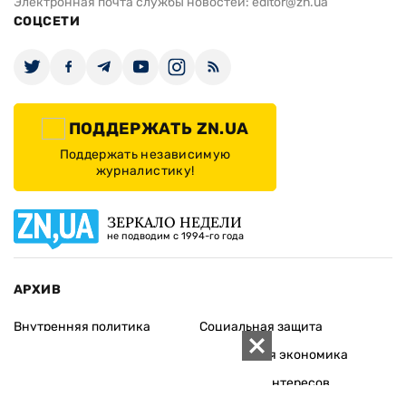
Электронная почта службы новостей:
editor@zn.ua
СОЦСЕТИ
ПОДДЕРЖАТЬ ZN.UA
Поддержать независимую
журналистику!
ЗЕРКАЛО НЕДЕЛИ
не подводим с 1994-го года
АРХИВ
Внутренняя политика
Социальная защита
Международная политика
Зарубежная экономика
Макроуровень
Конфликт интересов