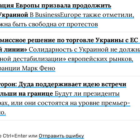
ация Европы призвала продолжить
Украиной
В BusinessEurope также отметили,
жна быть свободна от протестов
миссное решение по торговле Украины с ЕС 
й линии»
Солидарность с Украиной не должн
рной дестабилизации» европейских рынков,
ранции Марк Фено
сторон: Дуда поддерживает идею встречи
ольши на границе
Будут ли президенты
рах, или они состоятся на уровне премьер-
о.
 Ctrl+Enter или
Отправить ошибку