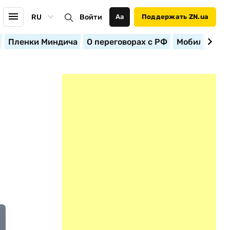
RU
Войти
Аа
Поддержать ZN.ua
Пленки Миндича
О переговорах с РФ
Мобилизация