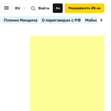
RU
Войти
Аа
Поддержать ZN.ua
Пленки Миндича
О переговорах с РФ
Мобилизация