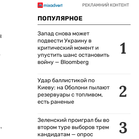
ПОПУЛЯРНОЕ
Запад снова может
я
подвести Украину в
1
критический момент и
ю
упустить шанс остановить
войну — Bloomberg
Удар баллистикой по
2
Киеву: на Оболони пылают
резервуары с топливом,
есть раненые
Зеленский проиграл бы во
3
,
втором туре выборов трем
кандидатам — опрос