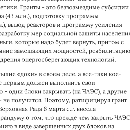
тики. Гранты - это безвозмездные субсидии
а (43 млн.), подготовку программы
н.), вывод реакторов и программу усиления
 разработку мер социальной защиты населени
деньги, которые надо будет вернуть, притом с
дание замещающих мощностей, реабилитаци
дрения энергосберегающих технологий.
шие «доки» в своем деле, а все-таки кое-
же первым должен выполнить свои
 - одни блоки закрывать (на ЧАЭС), а другие
- не получится. Поэтому, ратифицируя грант
ерховная Рада 6 марта с.г. внесла
андуму о том, что прежде чем закрыть ЧАЭС
цию в виде завершенных двух блоков на