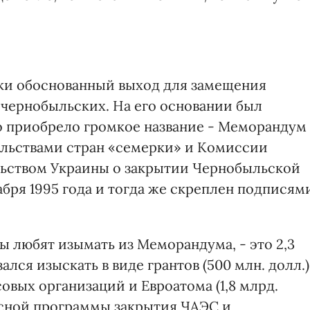
ски обоснованный выход для замещения
чернобыльских. На его основании был
о приобрело громкое название - Меморандум
льствами стран «семерки» и Комиссии
льством Украины о закрытии Чернобыльской
бря 1995 года и тогда же скреплен подписям
ы любят изымать из Меморандума, - это 2,3
ался изыскать в виде грантов (500 млн. долл.)
вых организаций и Евроатома (1,8 млрд.
ксной программы закрытия ЧАЭС и