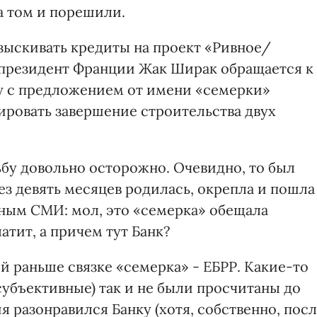
а том и порешили.
изыскивать кредиты на проект «Ривное/
а президент Франции Жак Ширак обращается к
у с предложением от имени «семерки»
ровать завершение строительства двух
бу довольно осторожно. Очевидно, то был
ез девять месяцев родилась, окрепла и пошла
адным СМИ: мол, это «семерка» обещала
атит, а причем тут Банк?
ой раньше связке «семерка» - ЕБРР. Какие-то
 субъективные) так и не были просчитаны до
я разонравился Банку (хотя, собственно, пос