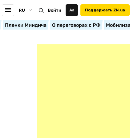
RU
Войти
Аа
Поддержать ZN.ua
Пленки Миндича
О переговорах с РФ
Мобилизация