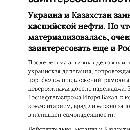
Украина и Казахстан заи
каспийской нефти. Но чт
материализовалась, очев
заинтересовать еще и Ро
После весьма активных деловых и 
украинская делегация, сопровожда
портфелем предложений, рамочных
невероятными доселе надеждами. В
Госнефтегазпрома Игоря Бакая, к 
комментарием, вряд ли можно запо
в излишней самонадеянности.
Действительно, Украина и Казахст