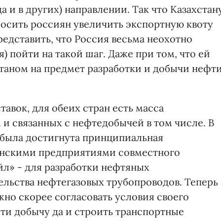
а и в других) направлении. Так что Казахстан
осить россиян увеличить экспортную квоту
редставить, что Россия весьма неохотно
) пойти на такой шаг. Даже при том, что ей
станом на предмет разработки и добычи нефт
тавок, для обеих стран есть масса
и связанных с нефтедобычей в том числе. В
 была достигнута принципиальная
аинскими предприятиями совместного
л» - для разработки нефтяных
ельства нефтегазовых трубопроводов. Теперь
жно скорее согласовать условия своего
сти добычу да и строить транспортные