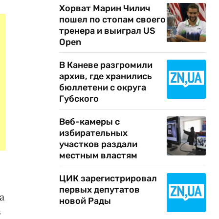
Хорват Марин Чилич
пошел по стопам своего
тренера и выиграл US
Open
В Каневе разгромили
архив, где хранились
бюллетени с округа
Губского
Веб-камеры с
избирательных
участков раздали
местным властям
ЦИК зарегистрировал
первых депутатов
а
новой Рады
в