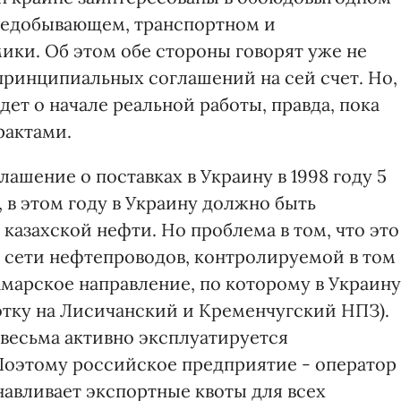
фтедобывающем, транспортном и
ки. Об этом обе стороны говорят уже не
принципиальных соглашений на сей счет. Но,
идет о начале реальной работы, правда, пока
рактами.
ашение о поставках в Украину в 1998 году 5
, в этом году в Украину должно быть
 казахской нефти. Но проблема в том, что это
 сети нефтепроводов, контролируемой в том
амарское направление, по которому в Украину
отку на Лисичанский и Кременчугский НПЗ).
 весьма активно эксплуатируется
Поэтому российское предприятие - оператор
навливает экспортные квоты для всех