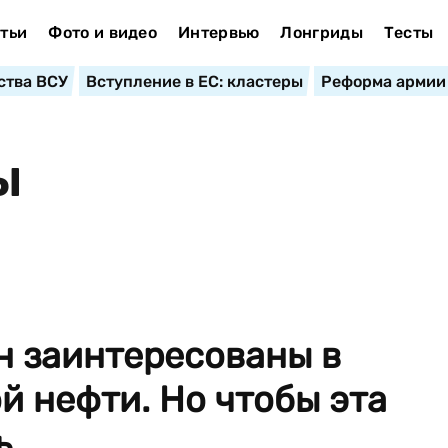
тьи
Фото и видео
Интервью
Лонгриды
Тесты
ства ВСУ
Вступление в ЕС: кластеры
Реформа армии
Ы
н заинтересованы в
й нефти. Но чтобы эта
...