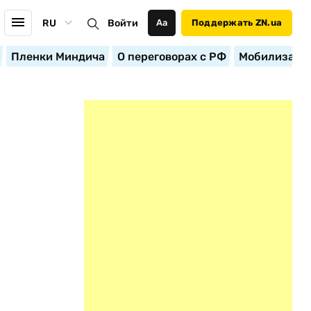
RU
Войти
Аа
Поддержать ZN.ua
Пленки Миндича
О переговорах с РФ
Мобилизация