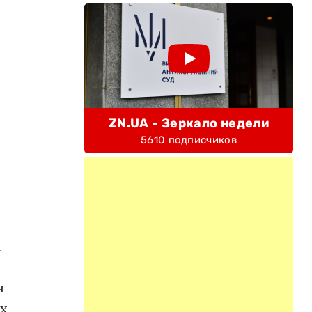
ZN.UA - Зеркало недели
5610 подписчиков
и
я
х