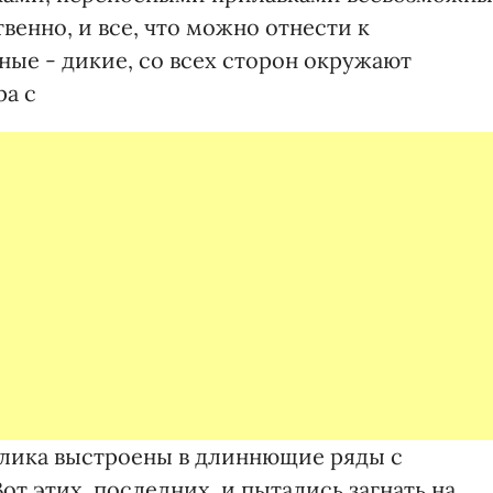
твенно, и все, что можно отнести к
ные - дикие, со всех сторон окружают
ра с
улика выстроены в длиннющие ряды с
от этих, последних, и пытались загнать на