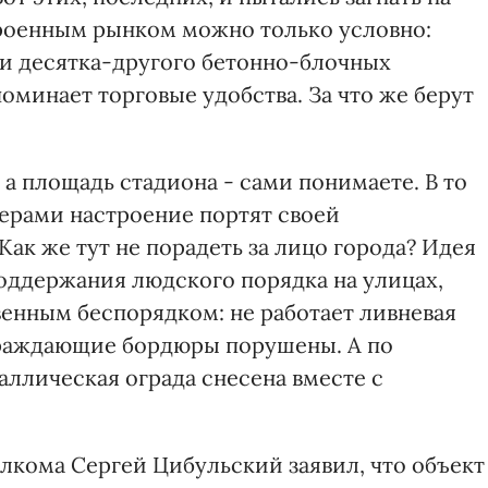
троенным рынком можно только условно:
и десятка-другого бетонно-блочных
поминает торговые удобства. За что же берут
, а площадь стадиона - сами понимаете. В то
ерами настроение портят своей
ак же тут не порадеть за лицо города? Идея
оддержания людского порядка на улицах,
нным беспорядком: не работает ливневая
граждающие бордюры порушены. А по
ллическая ограда снесена вместе с
лкома Сергей Цибульский заявил, что объект