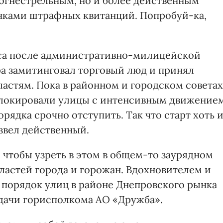
 огнестрельным, но и более действенным
нками штрафных квитанций. Попробуй-ка,
часа после административно-милицейской
ра замитинговал торговый люд и принял
астям. Пока в районном и городском советах
локировали улицы с интенсивным движением
ядка срочно отступить. Так что старт хоть 
звел действенный.
 чтобы узреть в этом в общем-то заурядном
ластей города и горожан. Вдохновителем и
 порядок улиц в районе Днепровского рынка
одачи горисполкома АО «Дружба».