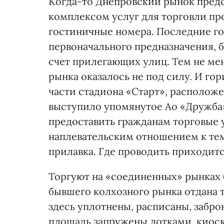
Когда-то Днепровский рынок предс
комплексом услуг для торговли пр
гостиничные номера. Последние г
первоначального предназначения,
счет прилегающих улиц. Тем не ме
рынка оказалось не под силу. И го
части стадиона «Старт», расположе
выступило упомянутое Ао «Дружба»
предоставить гражданам торговые 
наплевательским отношением к тем
прилавка. Где проводить приходитс
Торгуют на «соединенных» рынках 
бывшего колхозного рынка отдана
здесь уплотнены, расписаны, забро
площадь запружены лотками, киос