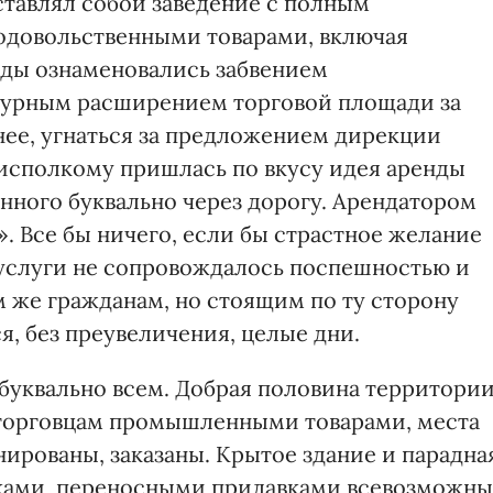
тавлял собой заведение с полным
одовольственными товарами, включая
оды ознаменовались забвением
 бурным расширением торговой площади за
нее, угнаться за предложением дирекции
рисполкому пришлась по вкусу идея аренды
нного буквально через дорогу. Арендатором
. Все бы ничего, если бы страстное желание
услуги не сопровождалось поспешностью и
 же гражданам, но стоящим по ту сторону
я, без преувеличения, целые дни.
буквально всем. Добрая половина территори
 торговцам промышленными товарами, места
нированы, заказаны. Крытое здание и парадна
ками, переносными прилавками всевозможны