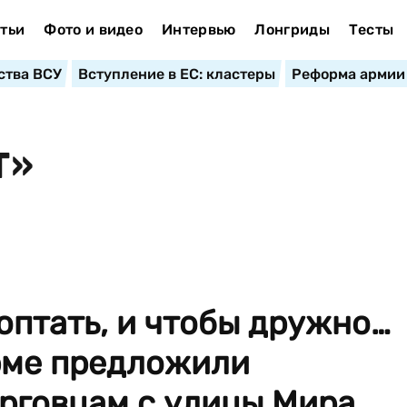
тьи
Фото и видео
Интервью
Лонгриды
Тесты
ства ВСУ
Вступление в ЕС: кластеры
Реформа армии
Т»
роптать, и чтобы дружно…
рме предложили
рговцам с улицы Мира,