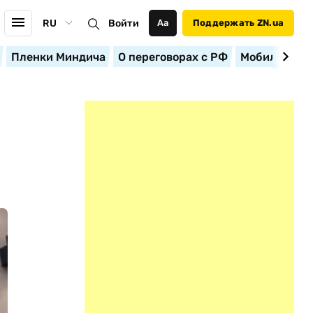
RU
Войти
Аа
Поддержать ZN.ua
Пленки Миндича
О переговорах с РФ
Мобилизация