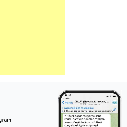
egram