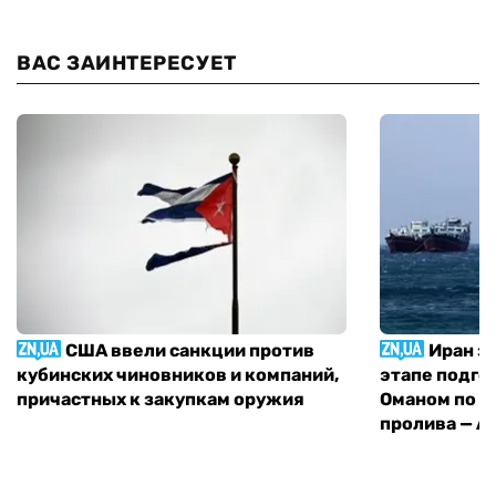
ВАС ЗАИНТЕРЕСУЕТ
США ввели санкции против
Иран з
кубинских чиновников и компаний,
этапе подго
причастных к закупкам оружия
Оманом по п
пролива — A