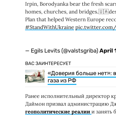
Irpin, Borodyanka bear the fresh scar
homes, churches, and bridges.🇺🇦dese
Plan that helped Western Europe reco
#StandWithUkraine
pic.twitter.c
— Egils Levits (@valstsgriba)
April
ВАС ЗАИНТЕРЕСУЕТ
«Доверия больше нет»: 
газа из РФ
Ранее исполнительный директор к
Даймон призвал администрацию Д
геополитические реалии
и занять 