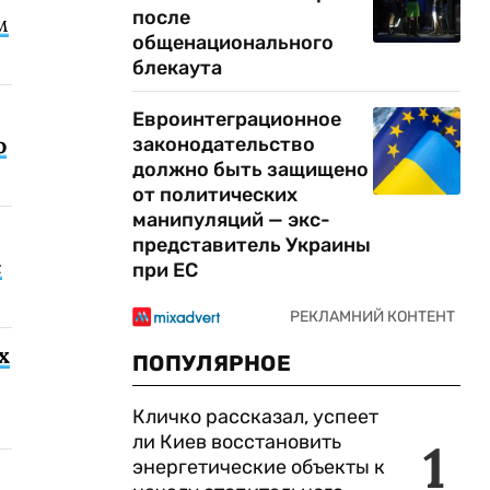
после
м
общенационального
блекаута
Евроинтеграционное
о
законодательство
должно быть защищено
от политических
манипуляций — экс-
представитель Украины
с
при ЕС
х
ПОПУЛЯРНОЕ
Кличко рассказал, успеет
ли Киев восстановить
1
энергетические объекты к