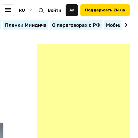
RU
Войти
Аа
Поддержать ZN.ua
Пленки Миндича
О переговорах с РФ
Мобилизация