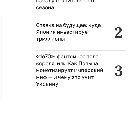
началу отопительного
сезона
Ставка на будущее: куда
2
Япония инвестирует
триллионы
«1670»: фантомное тело
короля, или Как Польша
3
монетизирует имперский
миф — и чему это учит
Украину