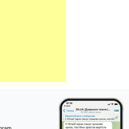
egram