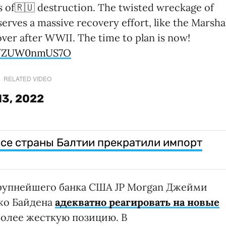
s of🇷🇺 destruction. The twisted wreckage of
rves a massive recovery effort, like the Marshal
ver after WWII. The time to plan is now!
om/ZUW0nmUS7O
RELATED VIDEO
 13, 2022
все страны Балтии прекратили импорт
рупнейшего банка США JP Morgan Джейми
жо Байдена
адекватно реагировать на новые
более жесткую позицию. В