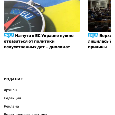
На пути в ЕС Украине нужно
Верхов
отказаться от политики
лишилась 71 
искусственных дат — дипломат
причины
ИЗДАНИЕ
Архивы
Редакция
Реклама
Редакционная политика