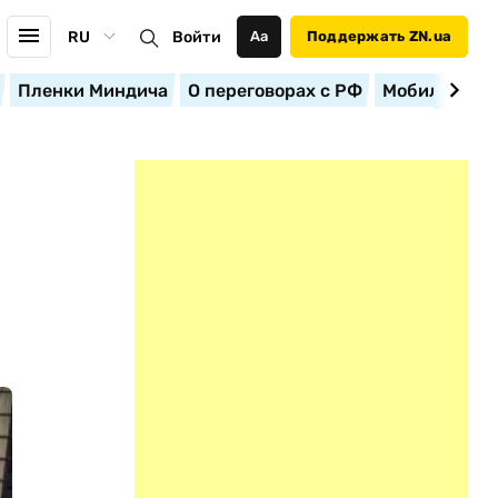
RU
Войти
Аа
Поддержать ZN.ua
Пленки Миндича
О переговорах с РФ
Мобилизация