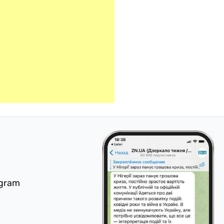
egram