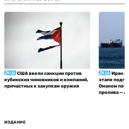
США ввели санкции против
Иран з
кубинских чиновников и компаний,
этапе подго
причастных к закупкам оружия
Оманом по п
пролива — A
ИЗДАНИЕ