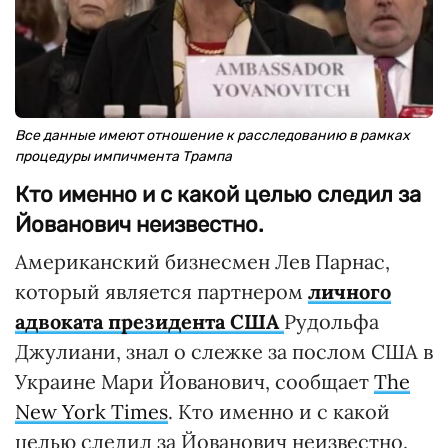
Все данные имеют отношение к расследованию в рамках
процедуры импичмента Трампа
Кто именно и с какой целью следил за
Йованович неизвестно.
Американский бизнесмен Лев Парнас,
который является партнером
личного
адвоката президента США
Рудольфа
Джулиани, знал о слежке за послом США в
Украине Мари Йованович, сообщает
The
New York Times
. Кто именно и с какой
целью следил за Йованович неизвестно.