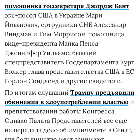
помощника госсекретаря Джордж Кент
,
экс-посол США в Украине Мари
Йованович, сотрудники СНБ Александр
Виндман и Тим Моррисон, помощница
вице-президента Майка Пенса
Дженнифер Уильямс, бывший
спецпредставитель Госдепартамента Курт
Волкер глава представительства США в ЕС
Гордон Сондленд и другие свидетели.
По итогам слушаний
Трампу предъявили
обвинения в злоупотреблении властью
и
препятствовании работы Конгресса.
Однако Палата Представителей все еще
не передала дело об импичменте в Сенат,
где большинство мест занимают