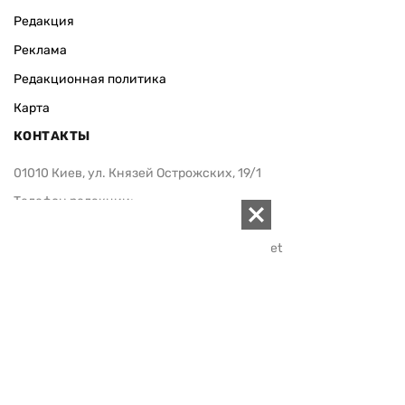
Редакция
Реклама
Редакционная политика
Карта
КОНТАКТЫ
01010 Киев, ул. Князей Острожских, 19/1
Телефон редакции:
+380 (44) 280-04-85
Электронная почта редакции:
zn94@ukr.net
Электронная почта службы новостей:
editor@zn.ua
СОЦСЕТИ
ПОДДЕРЖАТЬ ZN.UA