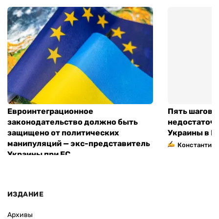
Евроинтеграционное
Пять шагов к
законодательство должно быть
недостаточн
защищено от политических
Украины в Е
манипуляций — экс-представитель
Константин 
Украины при ЕС
ИЗДАНИЕ
Архивы