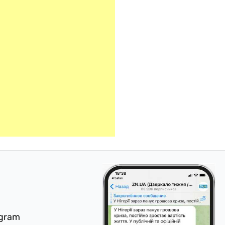
egram