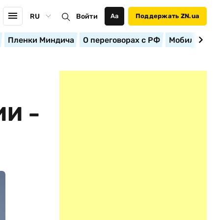
RU
Войти
Аа
Поддержать ZN.ua
Пленки Миндича
О переговорах с РФ
Мобилизация
И –