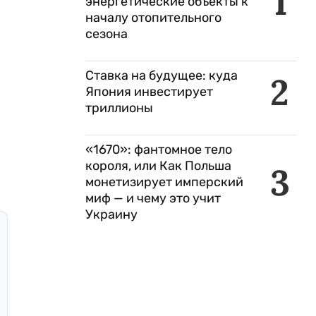
1
энергетические объекты к
началу отопительного
сезона
Ставка на будущее: куда
2
Япония инвестирует
триллионы
«1670»: фантомное тело
короля, или Как Польша
3
монетизирует имперский
миф — и чему это учит
Украину