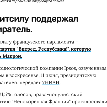
 мест в парламенте следующего созыва
итсилу поддержал
ратель.
алату французского парламента –
партия "Вперед, Республика!", которую
ь Макрон.
социологической компании Ipsos, озвученным
ом в воскресенье, 11 июня, президентскую
рателей, передает
УНИАН
.
21,5% голосов, право-популистский
артию "Непокоренная Франция" проголосовал