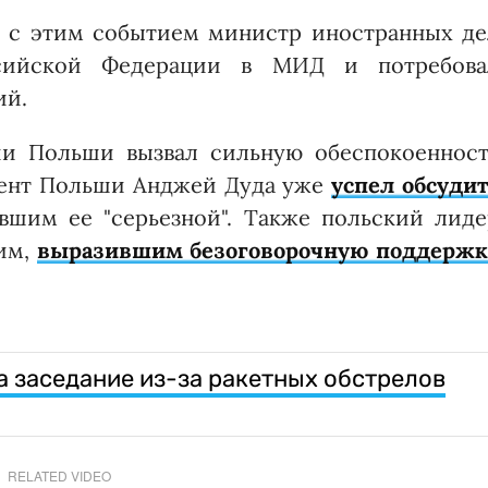
зи с этим событием министр иностранных де
ссийской Федерации в МИД и потребова
ий.
ии Польши вызвал сильную обеспокоенност
дент Польши Анджей Дуда уже
успел обсуди
авшим ее "серьезной". Также польский лид
им,
выразившим безоговорочную поддержк
а заседание из-за ракетных обстрелов
RELATED VIDEO