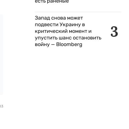
есть раненые
Запад снова может
подвести Украину в
3
критический момент и
упустить шанс остановить
войну — Bloomberg
03