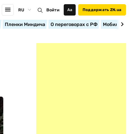
RU
Войти
Аа
Поддержать ZN.ua
Пленки Миндича
О переговорах с РФ
Мобилизация