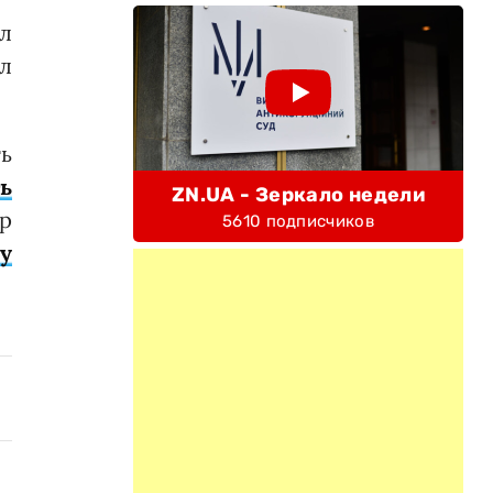
л
л
ь
ть
ZN.UA - Зеркало недели
ер
5610 подписчиков
у