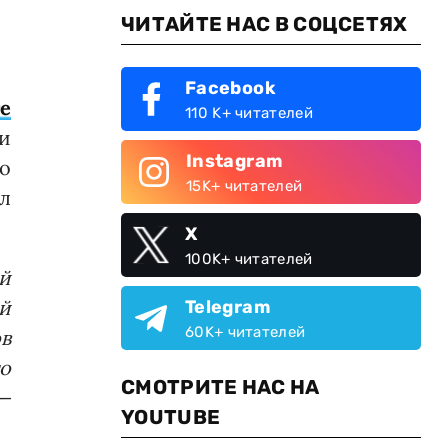
ЧИТАЙТЕ НАС В СОЦСЕТЯХ
Facebook
е
110 K+ читателей
и
Instagram
о
15K+ читателей
л
X
100K+ читателей
й
й
Telegram
60K+ читателей
ов
о
СМОТРИТЕ НАС НА
 —
YOUTUBE