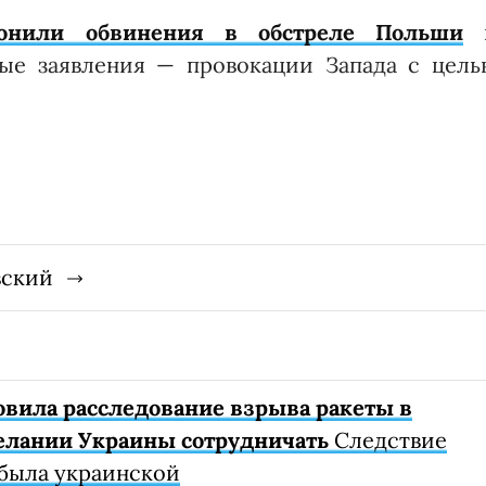
онили обвинения в обстреле Польши
ные заявления — провокации Запада с цель
вский
овила расследование взрыва ракеты в
елании Украины сотрудничать
Следствие
 была украинской