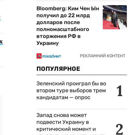
Bloomberg: Ким Чен Ын
получил до 22 млрд
с
долларов после
полномасштабного
вторжения РФ в
х
Украину
ПОПУЛЯРНОЕ
Зеленский проиграл бы во
1
втором туре выборов трем
кандидатам — опрос
Запад снова может
подвести Украину в
2
критический момент и