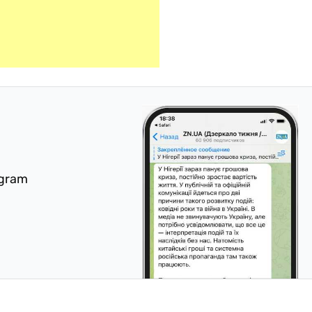
egram