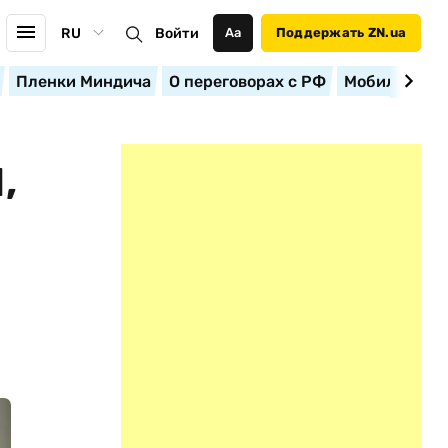
RU
Войти
Аа
Поддержать ZN.ua
Пленки Миндича
О переговорах с РФ
Мобилизация
,