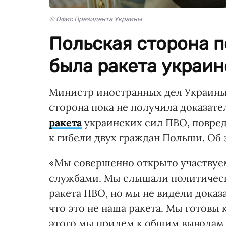
© Офис Президента Украины
Польская сторона п
была ракета украин
Министр иностранных дел Украины 
сторона пока не получила доказате
ракета
украинских сил ПВО, повре
к гибели двух граждан Польши. Об
«Мы совершенно открыто участвуем
службами. Мы слышали политически
ракета ПВО, но мы не видели доказ
что это не наша ракета. Мы готов
этого мы придем к общим выводам 