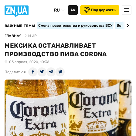
RU
Аа
Поддержать
Смена правительства и руководства ВСУ
Вступление
ВАЖНЫЕ ТЕМЫ
ГЛАВНАЯ
МИР
МЕКСИКА ОСТАНАВЛИВАЕТ
ПРОИЗВОДСТВО ПИВА CORONA
03 апреля, 2020, 10:36
Поделиться