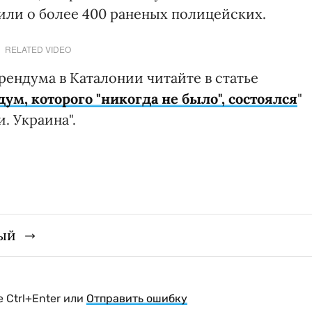
или о более 400 раненых полицейских.
RELATED VIDEO
ендума в Каталонии читайте в статье
ум, которого "никогда не было", состоялся
"
. Украина".
ый
 Ctrl+Enter или
Отправить ошибку