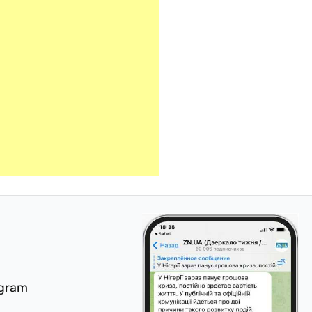
egram