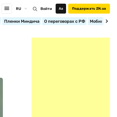
RU
Войти
Аа
Поддержать ZN.ua
Пленки Миндича
О переговорах с РФ
Мобилизация