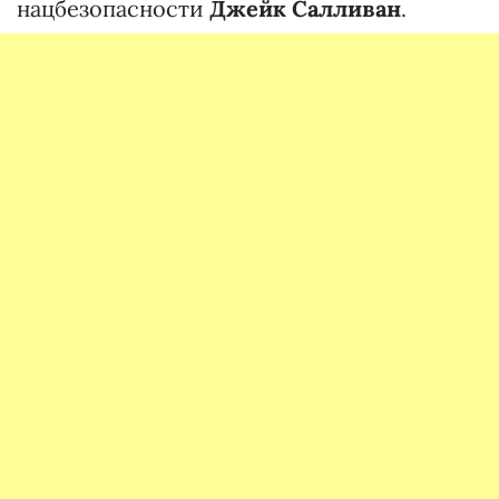
нацбезопасности
Джейк Салливан
.