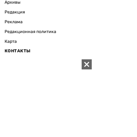
Архивы
Редакция
Реклама
Редакционная политика
Карта
КОНТАКТЫ
01010 Киев, ул. Князей Острожских, 19/1
Телефон редакции:
+380 (44) 280-04-85
Электронная почта редакции:
zn94@ukr.net
Электронная почта службы новостей:
editor@zn.ua
СОЦСЕТИ