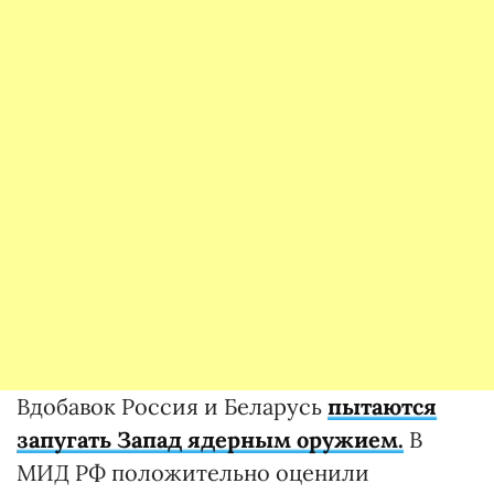
Вдобавок Россия и Беларусь
пытаются
запугать Запад ядерным оружием.
В
МИД РФ положительно оценили