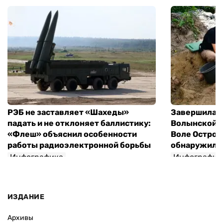
РЭБ не заставляет «Шахеды»
Завершилась
падать и не отклоняет баллистику:
Волынской т
«Флеш» объяснил особенности
Воле Остров
работы радиоэлектронной борьбы
обнаружили 
Инфографика
Инфографик
ИЗДАНИЕ
Архивы