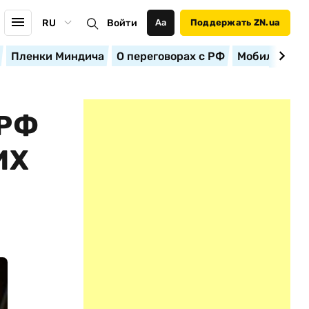
RU
Войти
Аа
Поддержать ZN.ua
Пленки Миндича
О переговорах с РФ
Мобилизация
РФ
ИХ