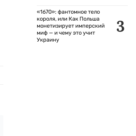
«1670»: фантомное тело
короля, или Как Польша
3
монетизирует имперский
миф — и чему это учит
Украину