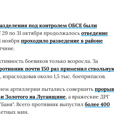
разделения под контролем ОБСЕ были
С 29 по 31 октября продолжалось
отведение
11 ноября
проходило разведение в районе
тчине.
ктивность боевиков только возросла. За
ротивник почти 150 раз применил ствольну
, израсходовав около 1,5 тыс. боеприпасов.
тием артиллерии пытались совершить
проры
и Золотого на Луганщине
, а вражеские ДРГ
Баня". Всего противник выпустил
более 400
етных мин.