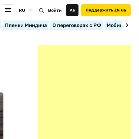
RU
Войти
Аа
Поддержать ZN.ua
Пленки Миндича
О переговорах с РФ
Мобилизация