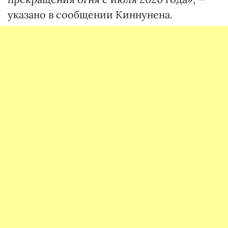
указано в сообщении Киннунена.