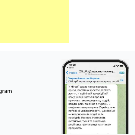
egram