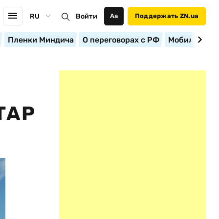
RU
Войти
Аа
Поддержать ZN.ua
Пленки Миндича
О переговорах с РФ
Мобилизация
ТАР