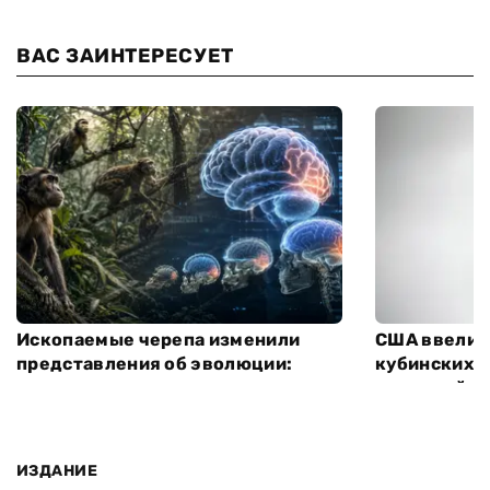
ВАС ЗАИНТЕРЕСУЕТ
Ископаемые черепа изменили
США ввели 
представления об эволюции:
кубинских 
увеличение размера мозга
компаний, п
приматов связано с развитием
оружия
острого зрения
ИЗДАНИЕ