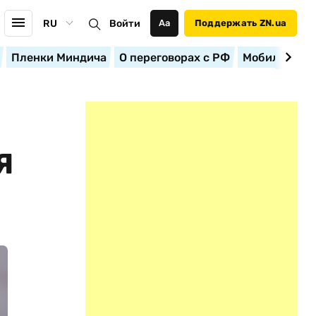
RU
Войти
Аа
Поддержать ZN.ua
Пленки Миндича
О переговорах с РФ
Мобилизация
Я