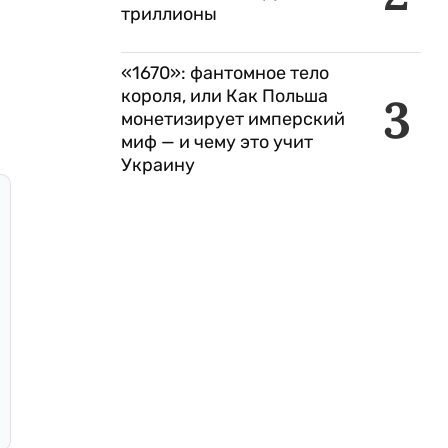
триллионы
«1670»: фантомное тело
короля, или Как Польша
3
монетизирует имперский
миф — и чему это учит
Украину