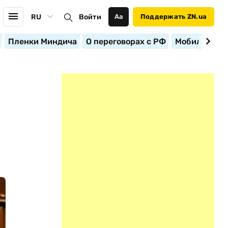
RU
Войти
Аа
Поддержать ZN.ua
Пленки Миндича
О переговорах с РФ
Мобилизация