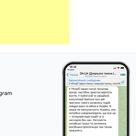
egram