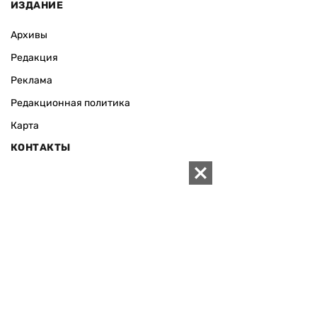
ИЗДАНИЕ
Архивы
Редакция
Реклама
Редакционная политика
Карта
КОНТАКТЫ
01010 Киев, ул. Князей Острожских, 19/1
Телефон редакции:
+380 (44) 280-04-85
Электронная почта редакции:
zn94@ukr.net
Электронная почта службы новостей:
editor@zn.ua
СОЦСЕТИ